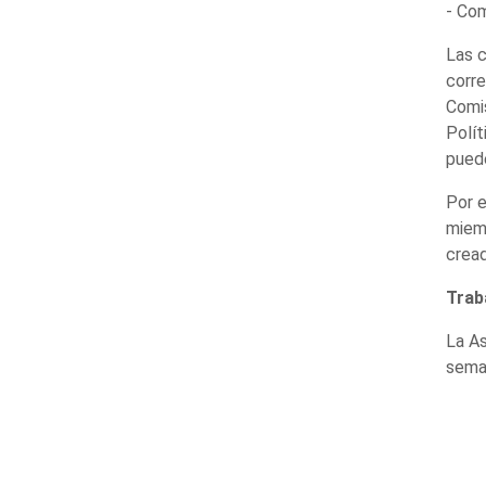
- Com
Las c
corre
Comi
Polít
puede
Por e
miemb
cread
Trab
La As
seman