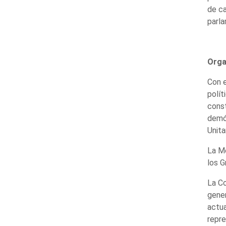
de ca
parla
Orga
Con e
polít
const
demóc
Unita
La Me
los G
La C
gener
actua
repre