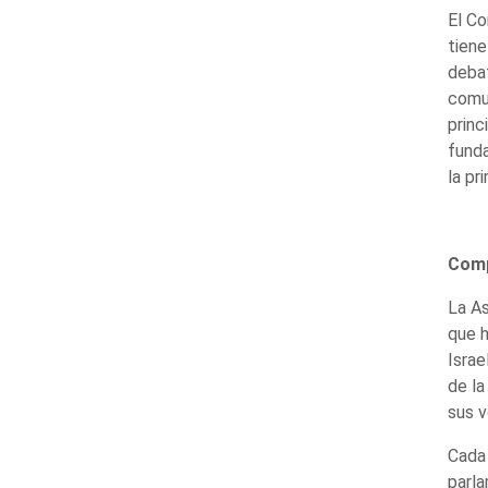
El Co
tiene
debat
comun
princ
funda
la pr
Comp
La As
que h
Israe
de la
sus v
Cada 
parla