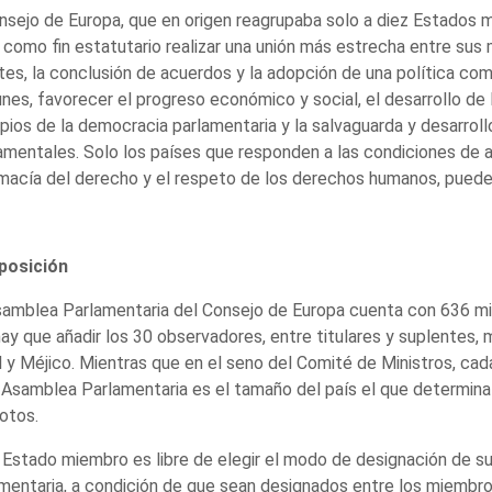
nsejo de Europa, que en origen reagrupaba solo a diez Estados 
 como fin estatutario realizar una unión más estrecha entre sus
es, la conclusión de acuerdos y la adopción de una política comú
es, favorecer el progreso económico y social, el desarrollo de 
ipios de la democracia parlamentaria y la salvaguarda y desarrol
mentales. Solo los países que responden a las condiciones de ad
imacía del derecho y el respeto de los derechos humanos, pued
osición
amblea Parlamentaria del Consejo de Europa cuenta con 636 mie
ay que añadir los 30 observadores, entre titulares y suplentes,
l y Méjico. Mientras que en el seno del Comité de Ministros, ca
 Asamblea Parlamentaria es el tamaño del país el que determina
otos.
Estado miembro es libre de elegir el modo de designación de s
mentaria, a condición de que sean designados entre los miembro