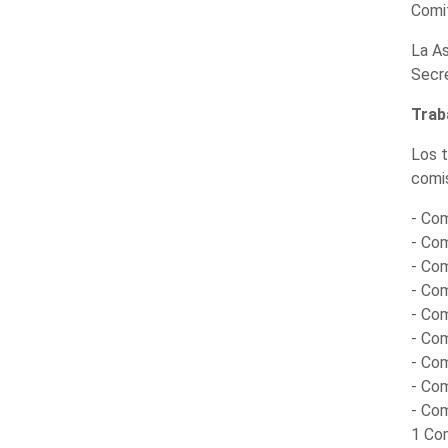
Comit
La As
Secre
Trab
Los t
comi
- Com
- Co
- Com
- Com
- Com
- Com
- Com
- Com
- Co
1 Co