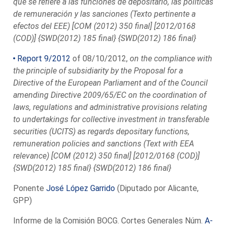
que se refiere a las funciones de depositario, las políticas
de remuneración y las sanciones (Texto pertinente a
efectos del EEE) [COM (2012) 350 final] [2012/0168
(COD)] {SWD(2012) 185 final} {SWD(2012) 186 final}
Report 9/2012
of 08/10/2012,
on the compliance with
the principle of subsidiarity by the Proposal for a
Directive of the European Parliament and of the Council
amending Directive 2009/65/EC on the coordination of
laws, regulations and administrative provisions relating
to undertakings for collective investment in transferable
securities (UCITS) as regards depositary functions,
remuneration policies and sanctions (Text with EEA
relevance) [COM (2012) 350 final] [2012/0168 (COD)]
{SWD(2012) 185 final} {SWD(2012) 186 final}
Ponente
José López Garrido
(Diputado por Alicante,
GPP)
Informe de la Comisión BOCG. Cortes Generales Núm.
A-