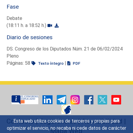
Fase
Debate
(18:11 h. a 18:52 h.)
Diario de sesiones
DS. Congreso de los Diputados Núm. 21 de 06/02/2024
Pleno
Páginas: 58
|
Texto íntegro
PDF
Contacto
|
Sugerencias
|
Accesibilidad
|
Esta web utiliza cookies de terceros y propias para
optimizar el servicio, no recaba ni cede datos de carácter
Mapa Web