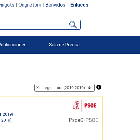
inguts
|
Ongi etorri
|
Benvidos
Enlaces
Publicaciones
Sala de Prensa
T 2019)
PsdeG-PSOE
T 2019)