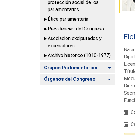
protección social de los
parlamentarios
Ética parlamentaria
Presidencias del Congreso
Fic
Asociación exdiputados y
exsenadores
Naci
Archivo histórico (1810-1977)
Diput
Lice
Alternar
Grupos Parlamentarios
Títul
Media
Alternar
Órganos del Congreso
Direc
Secr
Funci
Co
Ca