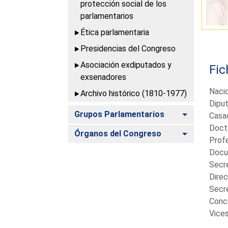
protección social de los
parlamentarios
Ética parlamentaria
Presidencias del Congreso
Asociación exdiputados y
Fic
exsenadores
Naci
Archivo histórico (1810-1977)
Diput
Alternar
Grupos Parlamentarios
Casad
Docto
Alternar
Órganos del Congreso
Profe
Docum
Secre
Direc
Secre
Conce
Vices