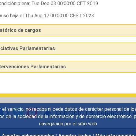
ndición plena: Tue Dec 03 00:00:00 CET 2019
usó baja el Thu Aug 17 00:00:00 CEST 2023
istórico de cargos
iciativas Parlamentarias
ntervenciones Parlamentarias
r el servicio, no recaba ni cede datos de carácter personal de lo
Contacto
|
Sugerencias
|
A
icios de la sociedad de la información y de comercio electrónic
navegación por el sitio web
Aceptar seleccionadas
|
Aceptar todas
|
Más información