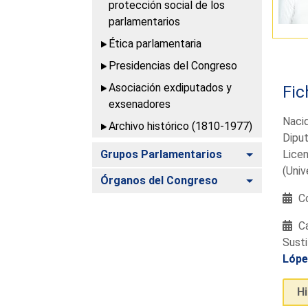
protección social de los
parlamentarios
Ética parlamentaria
Presidencias del Congreso
Asociación exdiputados y
Fic
exsenadores
Nacid
Archivo histórico (1810-1977)
Diput
Alternar
Grupos Parlamentarios
Licen
(Univ
Alternar
Órganos del Congreso
Co
Ca
Susti
Lópe
H