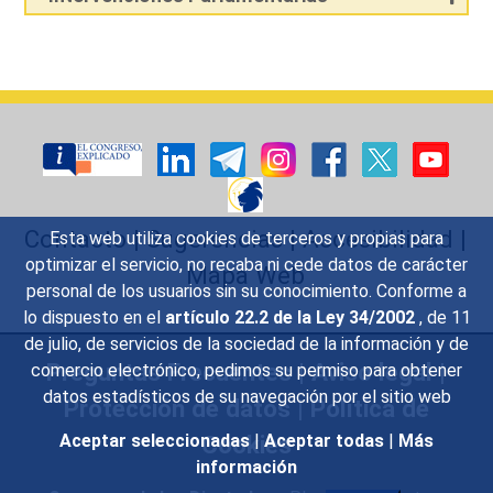
Contacto
|
Sugerencias
|
Accesibilidad
|
Esta web utiliza cookies de terceros y propias para
optimizar el servicio, no recaba ni cede datos de carácter
Mapa Web
personal de los usuarios sin su conocimiento. Conforme a
lo dispuesto en el
artículo 22.2 de la Ley 34/2002
, de 11
de julio, de servicios de la sociedad de la información y de
Preguntas Frecuentes
|
Aviso legal
|
comercio electrónico, pedimos su permiso para obtener
datos estadísticos de su navegación por el sitio web
Protección de datos
|
Política de
Cookies
Aceptar seleccionadas
|
Aceptar todas
|
Más
información