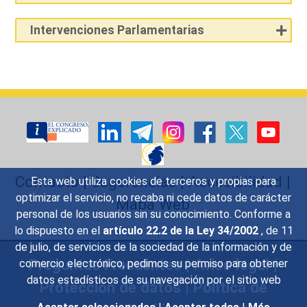
Intervenciones Parlamentarias
Contacto
|
Sugerencias
|
Accesibilidad
|
Esta web utiliza cookies de terceros y propias para
optimizar el servicio, no recaba ni cede datos de carácter
Mapa Web
personal de los usuarios sin su conocimiento. Conforme a
lo dispuesto en el
artículo 22.2 de la Ley 34/2002
, de 11
de julio, de servicios de la sociedad de la información y de
Preguntas Frecuentes
|
Aviso legal
|
comercio electrónico, pedimos su permiso para obtener
datos estadísticos de su navegación por el sitio web
Protección de datos
|
Política de