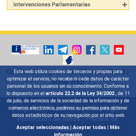
Intervenciones Parlamentarias
Contacto
|
Sugerencias
|
Accesibilidad
|
Esta web utiliza cookies de terceros y propias para
optimizar el servicio, no recaba ni cede datos de carácter
Mapa Web
personal de los usuarios sin su conocimiento. Conforme a
lo dispuesto en el
artículo 22.2 de la Ley 34/2002
, de 11
de julio, de servicios de la sociedad de la información y de
Preguntas Frecuentes
|
Aviso legal
|
comercio electrónico, pedimos su permiso para obtener
datos estadísticos de su navegación por el sitio web
Protección de datos
|
Política de
Cookies
Aceptar seleccionadas
|
Aceptar todas
|
Más
información