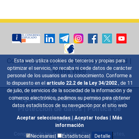
Contacto
|
Sugerencias
|
Accesibilidad
|
Esta web utiliza cookies de terceros y propias para
optimizar el servicio, no recaba ni cede datos de carácter
Mapa Web
personal de los usuarios sin su conocimiento. Conforme a
lo dispuesto en el
artículo 22.2 de la Ley 34/2002
, de 11
de julio, de servicios de la sociedad de la información y de
Preguntas Frecuentes
|
Aviso legal
|
comercio electrónico, pedimos su permiso para obtener
datos estadísticos de su navegación por el sitio web
Protección de datos
|
Política de
Cookies
Aceptar seleccionadas
|
Aceptar todas
|
Más
información
Congreso de los Diputados
- Plaza de las Cortes,
Necesarias|
Estadísticas|
Detalle