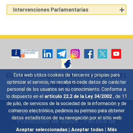
Intervenciones Parlamentarias
Contacto
|
Sugerencias
|
Accesibilidad
|
Esta web utiliza cookies de terceros y propias para
optimizar el servicio, no recaba ni cede datos de carácter
Mapa Web
personal de los usuarios sin su conocimiento. Conforme a
lo dispuesto en el
artículo 22.2 de la Ley 34/2002
, de 11
de julio, de servicios de la sociedad de la información y de
Preguntas Frecuentes
|
Aviso legal
|
comercio electrónico, pedimos su permiso para obtener
datos estadísticos de su navegación por el sitio web
Protección de datos
|
Política de
Aceptar seleccionadas
|
Aceptar todas
|
Más
Cookies