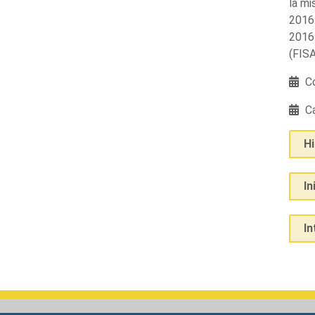
la mi
2016.
2016-
(FISA
Co
Ca
H
In
I