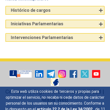
Histórico de cargos
Iniciativas Parlamentarias
Intervenciones Parlamentarias
Contacto
|
Sugerencias
|
Accesibilidad
|
Esta web utiliza cookies de terceros y propias para
optimizar el servicio, no recaba ni cede datos de carácter
Mapa Web
personal de los usuarios sin su conocimiento. Conforme a
lo dispuesto en el
artículo 22.2 de la Ley 34/2002
, de 11