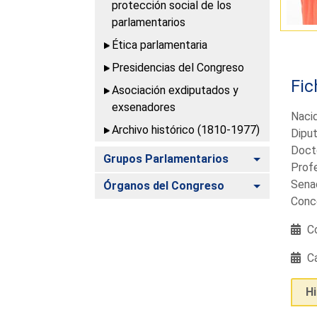
protección social de los
parlamentarios
Ética parlamentaria
Presidencias del Congreso
Fic
Asociación exdiputados y
exsenadores
Naci
Archivo histórico (1810-1977)
Diput
Docto
Alternar
Grupos Parlamentarios
Profe
Senad
Alternar
Órganos del Congreso
Conce
Co
Ca
H