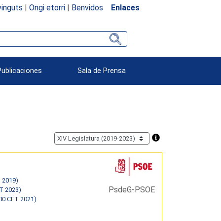
inguts
|
Ongi etorri
|
Benvidos
Enlaces
Publicaciones
Sala de Prensa
T 2019)
PsdeG-PSOE
ST 2023)
00 CET 2021)