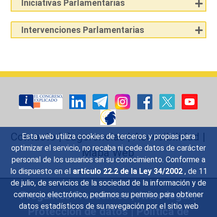
Iniciativas Parlamentarias
Intervenciones Parlamentarias
Contacto
|
Sugerencias
|
Accesibilidad
|
Esta web utiliza cookies de terceros y propias para
optimizar el servicio, no recaba ni cede datos de carácter
Mapa Web
personal de los usuarios sin su conocimiento. Conforme a
lo dispuesto en el
artículo 22.2 de la Ley 34/2002
, de 11
de julio, de servicios de la sociedad de la información y de
Preguntas Frecuentes
|
Aviso legal
|
comercio electrónico, pedimos su permiso para obtener
datos estadísticos de su navegación por el sitio web
Protección de datos
|
Política de