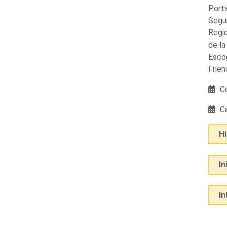
Porta
Segu
Regio
de la
Esco
Frien
Co
Ca
H
In
I