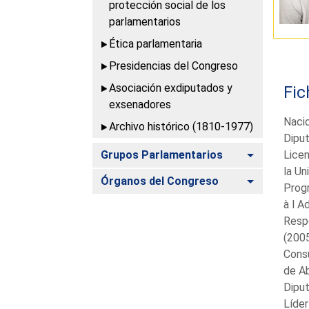
protección social de los
parlamentarios
Ética parlamentaria
Presidencias del Congreso
Asociación exdiputados y
Fic
exsenadores
Nacid
Archivo histórico (1810-1977)
Diput
Alternar
Grupos Parlamentarios
Licen
la Un
Alternar
Órganos del Congreso
Progr
à l A
Respo
(200
Consu
de A
Diput
Líder