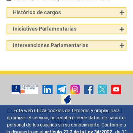
Histórico de cargos
Iniciativas Parlamentarias
Intervenciones Parlamentarias
Contacto
|
Sugerencias
|
Accesibilidad
|
Esta web utiliza cookies de terceros y propias para
optimizar el servicio, no recaba ni cede datos de carácter
Mapa Web
personal de los usuarios sin su conocimiento. Conforme a
lo dispuesto en el
artículo 22.2 de la Ley 34/2002
, de 11