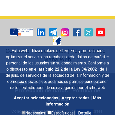
Contacto
|
Sugerencias
|
Accesibilidad
|
Esta web utiliza cookies de terceros y propias para
optimizar el servicio, no recaba ni cede datos de carácter
Mapa Web
personal de los usuarios sin su conocimiento. Conforme a
lo dispuesto en el
artículo 22.2 de la Ley 34/2002
, de 11
de julio, de servicios de la sociedad de la información y de
Preguntas Frecuentes
|
Aviso legal
|
comercio electrónico, pedimos su permiso para obtener
datos estadísticos de su navegación por el sitio web
Protección de datos
|
Política de
Aceptar seleccionadas
|
Aceptar todas
|
Más
Cookies
información
Congreso de los Diputados
- Plaza de las Cortes,
Necesarias|
Estadísticas|
Detalle