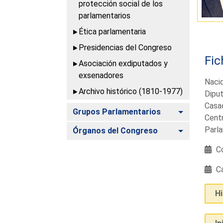
protección social de los
parlamentarios
Ética parlamentaria
Presidencias del Congreso
Fic
Asociación exdiputados y
exsenadores
Nacid
Archivo histórico (1810-1977)
Diput
Casad
Alternar
Grupos Parlamentarios
Centr
Parla
Alternar
Órganos del Congreso
Co
Ca
H