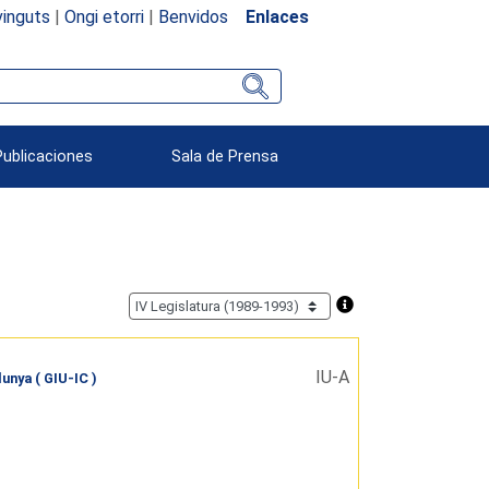
inguts
|
Ongi etorri
|
Benvidos
Enlaces
Publicaciones
Sala de Prensa
IU-A
unya ( GIU-IC )