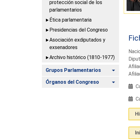
protección social de los
parlamentarios
Ética parlamentaria
Presidencias del Congreso
Fic
Asociación exdiputados y
exsenadores
Nacid
Archivo histórico (1810-1977)
Diput
Afili
Alternar
Grupos Parlamentarios
Afili
Alternar
Órganos del Congreso
Co
Ca
H
In