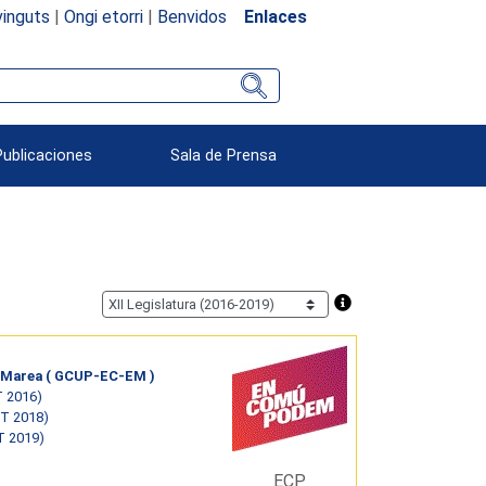
inguts
|
Ongi etorri
|
Benvidos
Enlaces
Publicaciones
Sala de Prensa
 Marea ( GCUP-EC-EM )
T 2016)
ST 2018)
T 2019)
ECP