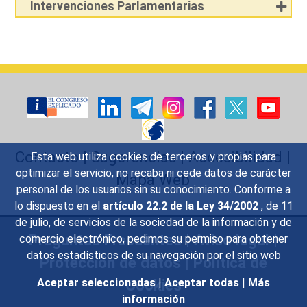
Intervenciones Parlamentarias
Contacto
|
Sugerencias
|
Accesibilidad
|
Esta web utiliza cookies de terceros y propias para
optimizar el servicio, no recaba ni cede datos de carácter
Mapa Web
personal de los usuarios sin su conocimiento. Conforme a
lo dispuesto en el
artículo 22.2 de la Ley 34/2002
, de 11
de julio, de servicios de la sociedad de la información y de
Preguntas Frecuentes
|
Aviso legal
|
comercio electrónico, pedimos su permiso para obtener
datos estadísticos de su navegación por el sitio web
Protección de datos
|
Política de
Aceptar seleccionadas
|
Aceptar todas
|
Más
Cookies
información