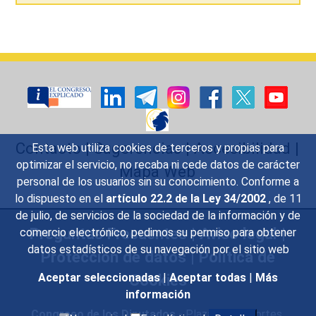
Contacto
|
Sugerencias
|
Accesibilidad
|
Esta web utiliza cookies de terceros y propias para
optimizar el servicio, no recaba ni cede datos de carácter
Mapa Web
personal de los usuarios sin su conocimiento. Conforme a
lo dispuesto en el
artículo 22.2 de la Ley 34/2002
, de 11
de julio, de servicios de la sociedad de la información y de
Preguntas Frecuentes
|
Aviso legal
|
comercio electrónico, pedimos su permiso para obtener
datos estadísticos de su navegación por el sitio web
Protección de datos
|
Política de
Aceptar seleccionadas
|
Aceptar todas
|
Más
Cookies
información
Congreso de los Diputados
- Plaza de las Cortes,