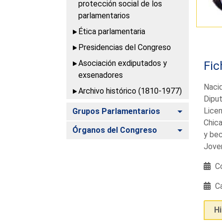
protección social de los
parlamentarios
Ética parlamentaria
Presidencias del Congreso
Asociación exdiputados y
Fic
exsenadores
Nacid
Archivo histórico (1810-1977)
Diput
Alternar
Licen
Grupos Parlamentarios
Chica
Alternar
Órganos del Congreso
y bec
Joven
Co
Ca
H