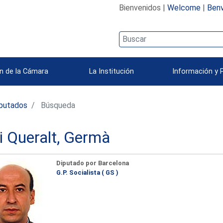
Bienvenidos |
Welcome
|
Benv
n de la Cámara
La Institución
Información y 
iputados
Búsqueda
 i Queralt, Germà
Diputado por Barcelona
G.P. Socialista ( GS )