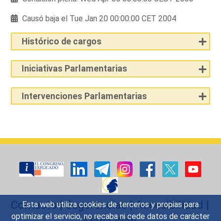
Causó baja el Tue Jan 20 00:00:00 CET 2004
Histórico de cargos
Iniciativas Parlamentarias
Intervenciones Parlamentarias
Contacto
|
Sugerencias
|
Accesibilidad
|
Esta web utiliza cookies de terceros y propias para
optimizar el servicio, no recaba ni cede datos de carácter