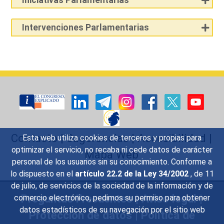
Intervenciones Parlamentarias
Contacto
|
Sugerencias
|
Accesibilidad
|
Esta web utiliza cookies de terceros y propias para
optimizar el servicio, no recaba ni cede datos de carácter
Mapa Web
personal de los usuarios sin su conocimiento. Conforme a
lo dispuesto en el
artículo 22.2 de la Ley 34/2002
, de 11
de julio, de servicios de la sociedad de la información y de
Preguntas Frecuentes
|
Aviso legal
|
comercio electrónico, pedimos su permiso para obtener
datos estadísticos de su navegación por el sitio web
Protección de datos
|
Política de