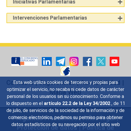
Iniciativas Parlamentarias
Intervenciones Parlamentarias
Contacto
|
Sugerencias
|
Accesibilidad
|
Esta web utiliza cookies de terceros y propias para
optimizar el servicio, no recaba ni cede datos de carácter
Mapa Web
personal de los usuarios sin su conocimiento. Conforme a
lo dispuesto en el
artículo 22.2 de la Ley 34/2002
, de 11
de julio, de servicios de la sociedad de la información y de
Preguntas Frecuentes
|
Aviso legal
|
comercio electrónico, pedimos su permiso para obtener
datos estadísticos de su navegación por el sitio web
Protección de datos
|
Política de