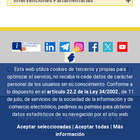
Intervenciones Parlamentarias
Contacto
|
Sugerencias
|
Accesibilidad
|
Esta web utiliza cookies de terceros y propias para
optimizar el servicio, no recaba ni cede datos de carácter
Mapa Web
personal de los usuarios sin su conocimiento. Conforme a
lo dispuesto en el
artículo 22.2 de la Ley 34/2002
, de 11
de julio, de servicios de la sociedad de la información y de
Preguntas Frecuentes
|
Aviso legal
|
comercio electrónico, pedimos su permiso para obtener
datos estadísticos de su navegación por el sitio web
Protección de datos
|
Política de
Cookies
Aceptar seleccionadas
|
Aceptar todas
|
Más
información