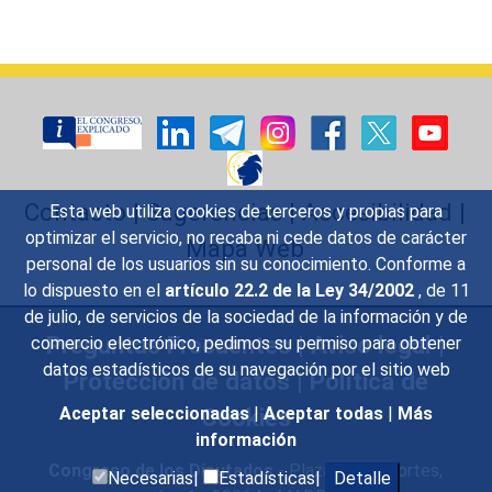
Contacto
|
Sugerencias
|
Accesibilidad
|
Esta web utiliza cookies de terceros y propias para
optimizar el servicio, no recaba ni cede datos de carácter
Mapa Web
personal de los usuarios sin su conocimiento. Conforme a
lo dispuesto en el
artículo 22.2 de la Ley 34/2002
, de 11
de julio, de servicios de la sociedad de la información y de
Preguntas Frecuentes
|
Aviso legal
|
comercio electrónico, pedimos su permiso para obtener
datos estadísticos de su navegación por el sitio web
Protección de datos
|
Política de
Cookies
Aceptar seleccionadas
|
Aceptar todas
|
Más
información
Congreso de los Diputados
- Plaza de las Cortes,
Necesarias|
Estadísticas|
Detalle