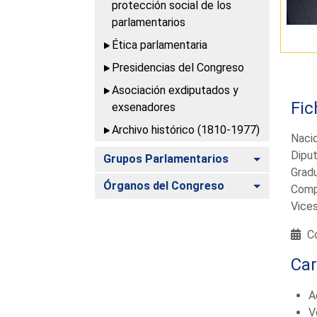
protección social de los
parlamentarios
Ética parlamentaria
Presidencias del Congreso
Asociación exdiputados y
Fic
exsenadores
Archivo histórico (1810-1977)
Naci
Diput
Alternar
Grupos Parlamentarios
Gradu
Alternar
Órganos del Congreso
Comp
Vice
Co
Ca
A
V