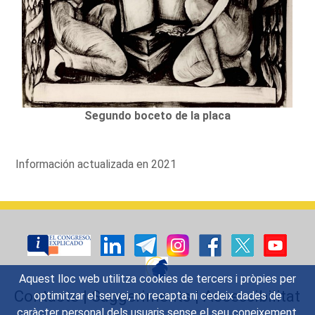
Segundo boceto de la placa
Información actualizada en 2021
Aquest lloc web utilitza cookies de tercers i pròpies per
Contacte
|
Suggeriments
|
Accessibilitat
optimitzar el servei, no recapta ni cedeix dades de
caràcter personal dels usuaris sense el seu coneixement.