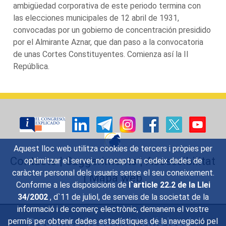
ambigüedad corporativa de este periodo termina con
las elecciones municipales de 12 abril de 1931,
convocadas por un gobierno de concentración presidido
por el Almirante Aznar, que dan paso a la convocatoria
de unas Cortes Constituyentes. Comienza así la II
República.
Aquest lloc web utilitza cookies de tercers i pròpies per
Contacte
|
Suggeriments
|
Accessibilitat
optimitzar el servei, no recapta ni cedeix dades de
caràcter personal dels usuaris sense el seu coneixement.
|
Mapa web
Conforme a les disposicions de
l`article 22.2 de la Llei
34/2002
, d`11 de juliol, de serveis de la societat de la
informació i de comerç electrònic, demanem el vostre
Preguntes freqüents
|
Avís legal
|
permís per obtenir dades estadístiques de la navegació pel