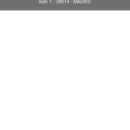
núm. 1 - 28014 - MADRID