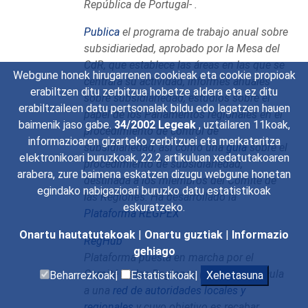
República de Portugal- .
Publica
el programa de trabajo anual sobre
subsidiariedad, aprobado por la Mesa del
CdR, que establece las áreas en las que se
Webgune honek hirugarrenen cookieak eta cookie propioak
centrará su actividad, informes anuales
erabiltzen ditu zerbitzua hobetze aldera eta ez ditu
sobre subsidiariedad, estudios sobre el
erabiltzaileen datu pertsonalak bildu edo lagatzen hauen
papel de los Parlamentos regionales en el
baimenik jaso gabe.
34/2002 Legeak
, uztailaren 11koak,
procedimiento de control de
informazioaren gizarteko zerbitzuei eta merkataritza
subsidiariedad, así como una
guía
sobre el
elektronikoari buruzkoak, 22.2 artikuluan xedatutakoaren
procedimiento de subsidiariedad,
arabera, zure baimena eskatzen dizugu webgune honetan
destinada a los miembros del Comité de
egindako nabigazioari buruzko datu estatistikoak
las Regiones. Ha desarrollado la
eskuratzeko.
Plataforma REGPEX
Onartu hautatutakoak
|
Onartu guztiak
|
Informazio
RegHub
gehiago
Plataforma puesta en marcha por el
Comité de las Regiones (CdR) que vincula
Beharrezkoak|
Estatistikoak|
Xehetasuna
a una
red de autoridades locales y
regionales
y cuyo objetivo es recabar