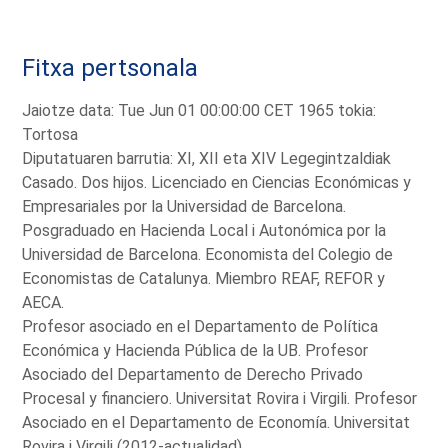
Fitxa pertsonala
Jaiotze data: Tue Jun 01 00:00:00 CET 1965 tokia:
Tortosa
Diputatuaren barrutia: XI, XII eta XIV Legegintzaldiak
Casado. Dos hijos. Licenciado en Ciencias Económicas y
Empresariales por la Universidad de Barcelona.
Posgraduado en Hacienda Local i Autonómica por la
Universidad de Barcelona. Economista del Colegio de
Economistas de Catalunya. Miembro REAF, REFOR y
AECA.
Profesor asociado en el Departamento de Política
Económica y Hacienda Pública de la UB. Profesor
Asociado del Departamento de Derecho Privado
Procesal y financiero. Universitat Rovira i Virgili. Profesor
Asociado en el Departamento de Economía. Universitat
Rovira i Virgili (2012-actualidad).