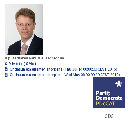
Diputatuaren barrutia: Tarragona
G.P. Mixto ( GMx )
Ondasun eta errenten aitorpena (Thu Jul 14 00:00:00 CEST 2016)
Ondasun eta errenten aitorpena (Wed May 08 00:00:00 CEST 2019)
CDC