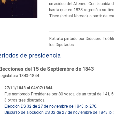
un asiduo del Ateneo. Con la caída d
hasta que en 1828 regresó a su tier
Tineo (actual Narcea); a partir de es
en León y Lugo; y en 1837 y 1838 
fiscal del Tribunal de Cuentas. 
consecuencia de haber sido desti
Retrato pintado por Dióscoro Teófil
obstante durante 1840 y 1843 fue p
los Diputados.
Jurisprudencia; en 1844 fue nombra
de Narváez. Durante su gestión en es
eriodos de presidencia
Correos y de Presidios, además de
carreteras y telégrafos. En 1846 
Elecciones del 15 de Septiembre de 1843
ministerial, pero esta vez en el G
Legislatura 1843-1844
encomienda la cartera de Estado, 
fue presidente de la Academia de Ci
27/11/1843 al 04/07/1844
Roma, puesto del cual dimitió con la
Fue nombrado Presidente por 80 votos, de un total de 141; 
se quedó paralítico. Un año antes de 
3 otros tres diputados.
Diputado por Oviedo desde 1839, 
Elección DS 32 de 27 de noviembre de 1843, p. 278.
1844, 1846, 1850, 1851, 1853, 1857,
Discurso de alocución DS 32 de 27 de noviembre de 1843, p. 
de reunión de los mandos militar y p