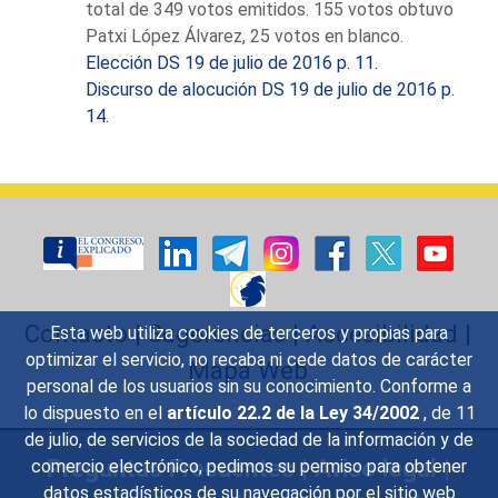
total de 349 votos emitidos. 155 votos obtuvo
Interior.
Patxi López Álvarez, 25 votos en blanco.
Elección DS 19 de julio de 2016 p. 11.
Discurso de alocución DS 19 de julio de 2016 p.
14.
Contacto
|
Sugerencias
|
Accesibilidad
|
Esta web utiliza cookies de terceros y propias para
optimizar el servicio, no recaba ni cede datos de carácter
Mapa Web
personal de los usuarios sin su conocimiento. Conforme a
lo dispuesto en el
artículo 22.2 de la Ley 34/2002
, de 11
de julio, de servicios de la sociedad de la información y de
Preguntas Frecuentes
|
Aviso legal
|
comercio electrónico, pedimos su permiso para obtener
datos estadísticos de su navegación por el sitio web