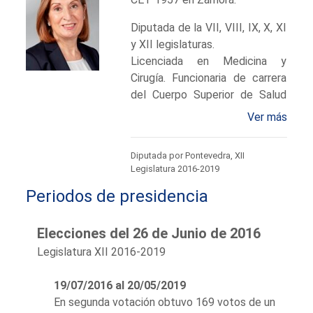
Diputada de la VII, VIII, IX, X, XI
y XII legislaturas.
Licenciada en Medicina y
Cirugía. Funcionaria de carrera
del Cuerpo Superior de Salud
Pública y Administración
Ver más
Sanitaria. Especialista en
Medicina Familiar y Comunitaria.
Diputada por Pontevedra, XII
Ministra de Sanidad y Consumo.
Legislatura 2016-2019
Ministra de Fomento.
Periodos de presidencia
Vicepresidenta del Congreso
de los Diputados. Secretaria
Ejecutiva de Política Social del
Elecciones del 26 de Junio de 2016
PP (2004-2008). Subsecretaria
Legislatura XII 2016-2019
del Ministerio de Educación y
Cultura. Subsecretaria del
19/07/2016 al 20/05/2019
Ministerio de la Presidencia.
En segunda votación obtuvo 169 votos de un
Subsecretaria del Ministerio del