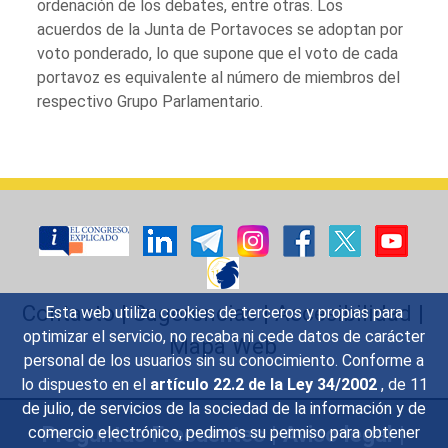
ordenación de los debates, entre otras. Los
acuerdos de la Junta de Portavoces se adoptan por
voto ponderado, lo que supone que el voto de cada
portavoz es equivalente al número de miembros del
respectivo Grupo Parlamentario.
Contacto
|
Sugerencias
|
Accesibilidad
|
Esta web utiliza cookies de terceros y propias para
optimizar el servicio, no recaba ni cede datos de carácter
Mapa Web
personal de los usuarios sin su conocimiento. Conforme a
lo dispuesto en el
artículo 22.2 de la Ley 34/2002
, de 11
de julio, de servicios de la sociedad de la información y de
Preguntas Frecuentes
|
Aviso legal
|
comercio electrónico, pedimos su permiso para obtener