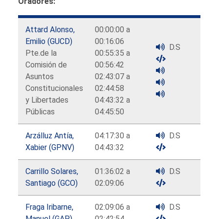
Oradores:
Attard Alonso,
00:00:00 a
Emilio (GUCD)
00:16:06
D.S
Pte.de la
00:55:35 a
Comisión de
00:56:42
Asuntos
02:43:07 a
Constitucionales
02:44:58
y Libertades
04:43:32 a
Públicas
04:45:50
Arzálluz Antía,
04:17:30 a
D.S
Xabier (GPNV)
04:43:32
Carrillo Solares,
01:36:02 a
D.S
Santiago (GCO)
02:09:06
Fraga Iribarne,
02:09:06 a
D.S
Manuel (GAP)
02:42:54