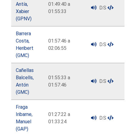
Antía,
01:49:40 a
D.S
Xabier
01:55:33
(GPNV)
Barrera
Costa,
01:57:46 a
D.S
Heribert
02:06:55
(GMC)
Cañellas
Balcells,
01:55:33 a
D.S
Antón
01:57:46
(GMC)
Fraga
Iribarne,
01:27:22 a
D.S
Manuel
01:33:24
(GAP)