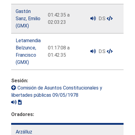
Gastón
01:42:35 a
Sanz, Emilio
D.S
02:03:23
(GMX)
Letamendia
Belzunce,
01:17:08 a
D.S
Francisco
01:42:35
(GMX)
Sesión:
Comisión de Asuntos Constitucionales y
libertades públicas 09/05/1978
Oradores:
Arzálluz