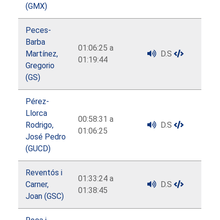
(GMX)
Peces-
Barba
01:06:25 a
Martínez,
D.S
01:19:44
Gregorio
(GS)
Pérez-
Llorca
00:58:31 a
Rodrigo,
D.S
01:06:25
José Pedro
(GUCD)
Reventós i
01:33:24 a
Carner,
D.S
01:38:45
Joan (GSC)