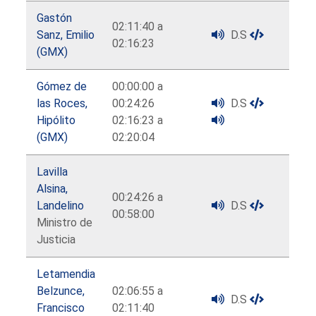
Gastón
02:11:40 a
Sanz, Emilio
D.S
02:16:23
(GMX)
Gómez de
00:00:00 a
las Roces,
00:24:26
D.S
Hipólito
02:16:23 a
(GMX)
02:20:04
Lavilla
Alsina,
00:24:26 a
Landelino
D.S
00:58:00
Ministro de
Justicia
Letamendia
Belzunce,
02:06:55 a
D.S
Francisco
02:11:40