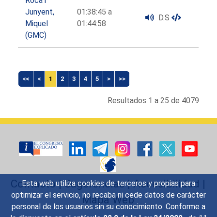
Roca i
Junyent,
01:38:45 a
D.S
Miquel
01:44:58
(GMC)
<<
<
1
2
3
4
5
>
>>
Resultados 1 a 25 de 4079
Contacto
|
Sugerencias
|
Accesibilidad
|
Esta web utiliza cookies de terceros y propias para
optimizar el servicio, no recaba ni cede datos de carácter
Mapa Web
personal de los usuarios sin su conocimiento. Conforme a