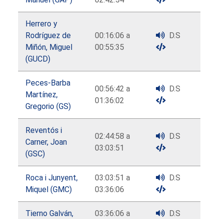
Herrero y
Rodríguez de
00:16:06 a
D.S
Miñón, Miguel
00:55:35
(GUCD)
Peces-Barba
00:56:42 a
D.S
Martínez,
01:36:02
Gregorio (GS)
Reventós i
02:44:58 a
D.S
Carner, Joan
03:03:51
(GSC)
Roca i Junyent,
03:03:51 a
D.S
Miquel (GMC)
03:36:06
Tierno Galván,
03:36:06 a
D.S