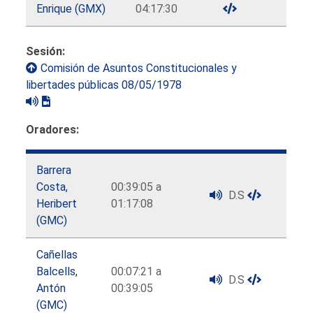
Enrique (GMX)
04:17:30
Sesión:
Comisión de Asuntos Constitucionales y
libertades públicas 08/05/1978
Oradores:
Barrera
Costa,
00:39:05 a
D.S
Heribert
01:17:08
(GMC)
Cañellas
Balcells,
00:07:21 a
D.S
Antón
00:39:05
(GMC)