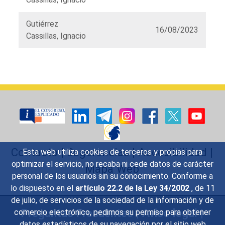
Gutiérrez
16/08/2023
Cassillas, Ignacio
Listado
de
órganos
Contacto
|
Sugerencias
|
Accesibilidad
|
Esta web utiliza cookies de terceros y propias para
optimizar el servicio, no recaba ni cede datos de carácter
Mapa Web
personal de los usuarios sin su conocimiento. Conforme a
lo dispuesto en el
artículo 22.2 de la Ley 34/2002
, de 11
de julio, de servicios de la sociedad de la información y de
Preguntas Frecuentes
|
Aviso legal
|
comercio electrónico, pedimos su permiso para obtener
datos estadísticos de su navegación por el sitio web