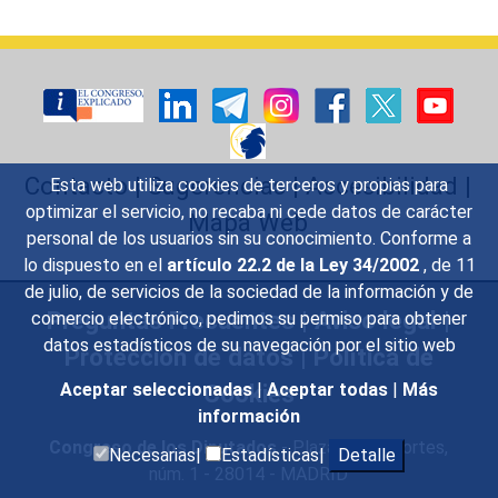
Contacto
|
Sugerencias
|
Accesibilidad
|
Esta web utiliza cookies de terceros y propias para
optimizar el servicio, no recaba ni cede datos de carácter
Mapa Web
personal de los usuarios sin su conocimiento. Conforme a
lo dispuesto en el
artículo 22.2 de la Ley 34/2002
, de 11
de julio, de servicios de la sociedad de la información y de
Preguntas Frecuentes
|
Aviso legal
|
comercio electrónico, pedimos su permiso para obtener
datos estadísticos de su navegación por el sitio web
Protección de datos
|
Política de
Cookies
Aceptar seleccionadas
|
Aceptar todas
|
Más
información
Congreso de los Diputados
- Plaza de las Cortes,
Necesarias|
Estadísticas|
Detalle
núm. 1 - 28014 - MADRID