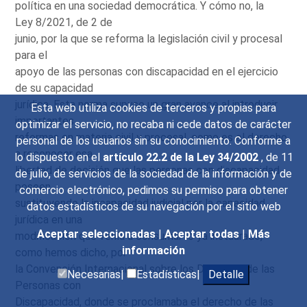
política en una sociedad democrática. Y cómo no, la
Ley 8/2021, de 2 de
junio, por la que se reforma la legislación civil y procesal
para el
apoyo de las personas con discapacidad en el ejercicio
de su capacidad
jurídica. Esta norma supuso un gran avance al introducir
Esta web utiliza cookies de terceros y propias para
importantes
optimizar el servicio, no recaba ni cede datos de carácter
reformas en materia civil y procesal, como es el derecho
personal de los usuarios sin su conocimiento. Conforme a
a reconocer esa
lo dispuesto en el
artículo 22.2 de la Ley 34/2002
, de 11
libertad de decisión que las personas con discapacidad
de julio, de servicios de la sociedad de la información y de
poseen,
comercio electrónico, pedimos su permiso para obtener
sustituyendo la incapacidad judicial por la capacidad
datos estadísticos de su navegación por el sitio web
jurídica en una
Aceptar seleccionadas
|
Aceptar todas
|
Más
modificación que venía a consumar lo ya instaurado,
información
como hemos dicho, por
la Convención Internacional sobre los Derechos de las
Necesarias|
Estadísticas|
Detalle
Personas con
Discapacidad, donde se proclamaba el derecho de las