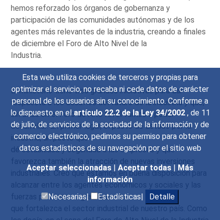
hemos reforzado los órganos de gobernanza y
participación de las comunidades autónomas y de los
agentes más relevantes de la industria, creando a finales
de diciembre el Foro de Alto Nivel de la
Industria.
Esta web utiliza cookies de terceros y propias para
optimizar el servicio, no recaba ni cede datos de carácter
El ministerio tiene tres grandes iniciativas para dar
personal de los usuarios sin su conocimiento. Conforme a
respuesta a los desafíos del futuro de la industria y que,
lo dispuesto en el
artículo 22.2 de la Ley 34/2002
, de 11
sin duda en el Foro de Alto Nivel vamos a poder
de julio, de servicios de la sociedad de la información y de
desarrollar. En primer lugar, el pacto de Estado por la
comercio electrónico, pedimos su permiso para obtener
industria, un pacto que
datos estadísticos de su navegación por el sitio web
dé estabilidad y seguridad a las empresas y que
favorezca también la atracción de nuevas inversiones
Aceptar seleccionadas
|
Aceptar todas
|
Más
industriales. Creo que estamos en buena disposición para
información
alcanzar entre los agentes económicos y sociales y las
fuerzas políticas un gran acuerdo
Necesarias|
Estadísticas|
Detalle
que fortalezca el sector industrial de nuestro país. Como