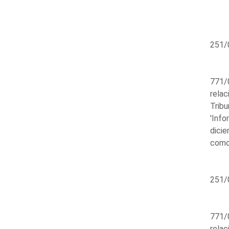
251/
771/0
relac
Tribu
'Info
dicie
como 
251/
771/0
relac