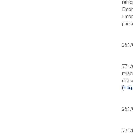
relac
Empre
Empre
princ
251/
771/0
relac
dicho
(Pági
251/
771/0