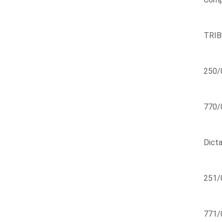
TRIB
250/
770/0
Dicta
251/
771/0