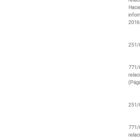
Hacie
infor
2016 
251/
771/0
relac
(Pági
251/
771/0
relac