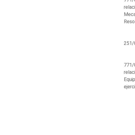
relac
Meca
Resol
251/
771/0
relac
Equip
ejerc