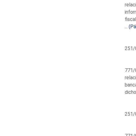
relac
info
fisca
...
(Pá
251/
771/0
relac
banca
dicho
251/
771/0