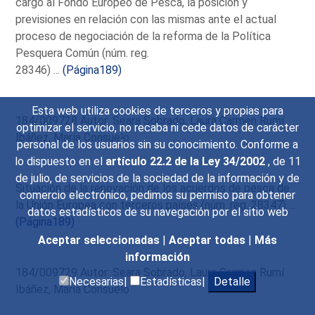
cargo al Fondo Europeo de Pesca, la posición y
previsiones en relación con las mismas ante el actual
proceso de negociación de la reforma de la Política
Pesquera Común (núm. reg.
28346) ...
(Página189)
Esta web utiliza cookies de terceros y propias para
184/009728 Autor: Seara Sobrado, Laura Carmen Rumí
optimizar el servicio, no recaba ni cede datos de carácter
Ibáñez, María Consuelo
personal de los usuarios sin su conocimiento. Conforme a
lo dispuesto en el
artículo 22.2 de la Ley 34/2002
, de 11
de julio, de servicios de la sociedad de la información y de
Situación de la renovación de los acuerdos de pesca de
comercio electrónico, pedimos su permiso para obtener
la Unión Europea con terceros países (núm. reg. 28347) ...
datos estadísticos de su navegación por el sitio web
(Página189)
Aceptar seleccionadas
|
Aceptar todas
|
Más
información
184/009729 Autor: Seara Sobrado, Laura Carmen Rumí
Necesarias|
Estadísticas|
Detalle
Ibáñez, María Consuelo