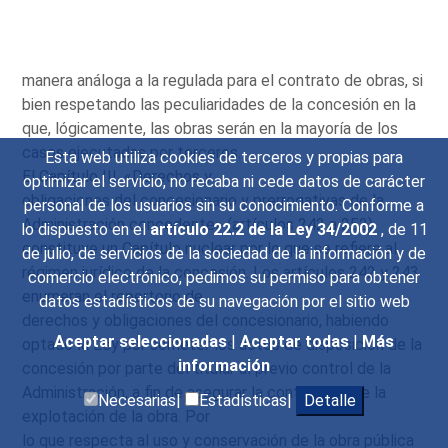
manera análoga a la regulada para el contrato de obras, si
bien respetando las peculiaridades de la concesión en la
que, lógicamente, las obras serán en la mayoría de los
casos ejecutadas por terceros.
Esta web utiliza cookies de terceros y propias para
El Capítulo III, «Derechos y
optimizar el servicio, no recaba ni cede datos de carácter
obligaciones del concesionario y prerrogativas de la
personal de los usuarios sin su conocimiento. Conforme a
Administración concedente» (artículos 242 a 252)
lo dispuesto en el
artículo 22.2 de la Ley 34/2002
, de 11
constituye un Capítulo nuclear por lo que se refiere al
de julio, de servicios de la sociedad de la información y de
régimen jurídico de la concesión. Los artículos 242 y 243
comercio electrónico, pedimos su permiso para obtener
enumeran el repertorio de
datos estadísticos de su navegación por el sitio web
derechos y obligaciones del concesionario, habiendo
Aceptar seleccionadas
|
Aceptar todas
|
Más
optado la Ley por someter los actos de disposición de la
información
concesión por parte del titular al previo control de la
Administración, a fin de asegurar la continuidad de la
Necesarias|
Estadísticas|
Detalle
explotación de la obra. Por
lo que respecta al uso y conservación de la obra pública