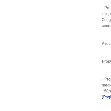
- Pro
julio
Congr
serie
Avoca
Prop
- Pro
medid
158/0
(Pág