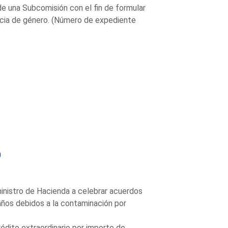
de una Subcomisión con el fin de formular
encia de género. (Número de expediente
)
ministro de Hacienda a celebrar acuerdos
años debidos a la contaminación por
rédito extraordinario por importe de