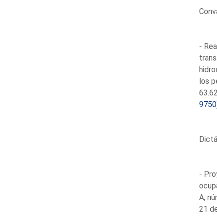
Conva
- Rea
trans
hidro
los p
63.62
9750
Dictá
- Pro
ocupa
A, nú
21 de