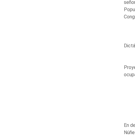
señor
Popul
Cong
Dictá
Proye
ocupa
En de
Núñez