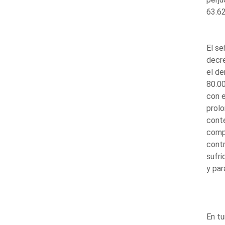
63.62
El se
decre
el d
80.00
con e
prolo
conte
compe
contr
sufri
y par
En tu