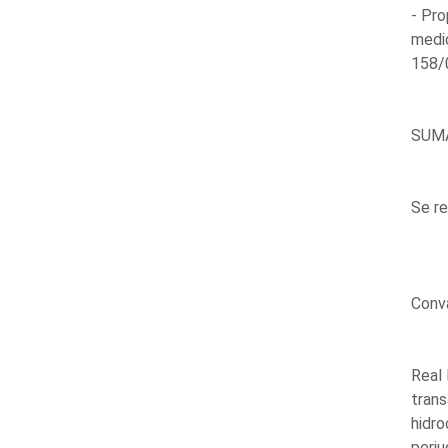
- Pro
medid
158/0
SUM
Se re
Conva
Real 
trans
hidro
perju