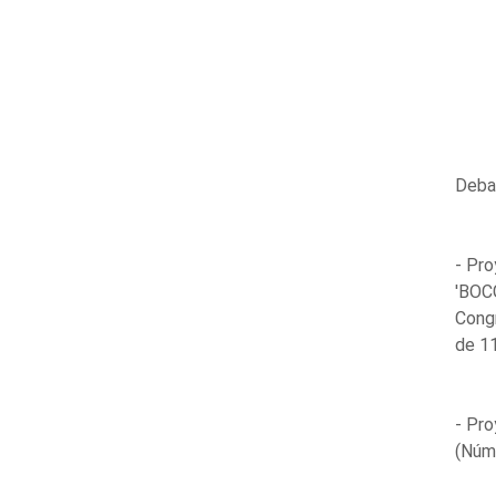
Debat
- Pro
'BOCG
Congr
de 11
- Pro
(Núme