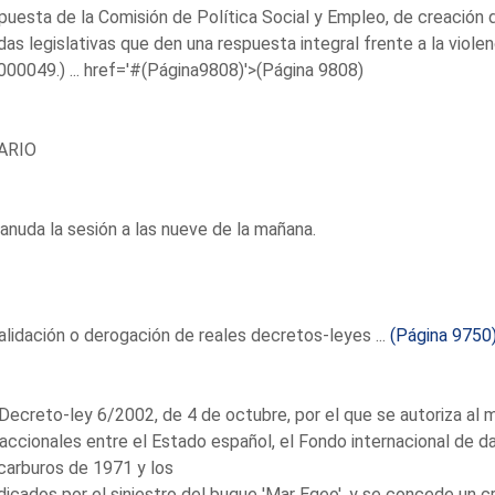
puesta de la Comisión de Política Social y Empleo, de creación 
as legislativas que den una respuesta integral frente a la viol
00049.) ...
href='#(Página9808)'>(Página 9808)
ARIO
anuda la sesión a las nueve de la mañana.
lidación o derogación de reales decretos-leyes ...
(Página 9750
Decreto-ley 6/2002, de 4 de octubre, por el que se autoriza al 
accionales entre el Estado español, el Fondo internacional de d
carburos de 1971 y los
dicados por el siniestro del buque 'Mar Egeo', y se concede un c