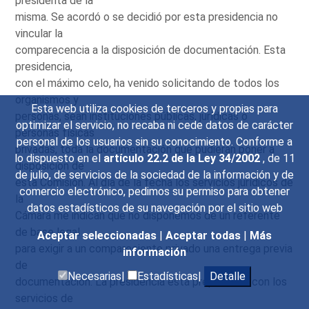
presidenta de la
misma. Se acordó o se decidió por esta presidencia no
vincular la
comparecencia a la disposición de documentación. Esta
presidencia,
con el máximo celo, ha venido solicitando de todos los
organismos y
Esta web utiliza cookies de terceros y propias para
personas, sean instituciones públicas, jurídicas o
optimizar el servicio, no recaba ni cede datos de carácter
personas físicas
personal de los usuarios sin su conocimiento. Conforme a
privadas, toda la documentación que pudieran poner a
lo dispuesto en el
artículo 22.2 de la Ley 34/2002
, de 11
disposición de
de julio, de servicios de la sociedad de la información y de
esta Comisión. Al día de la fecha los servicios jurídicos de
comercio electrónico, pedimos su permiso para obtener
la
datos estadísticos de su navegación por el sitio web
Cámara me indican que no disponemos de un referente
de base legal
Aceptar seleccionadas
|
Aceptar todas
|
Más
para exigir a un compareciente privado una entrega previa
información
de
Necesarias|
Estadísticas|
Detalle
documentación. La presidencia está preparando, con los
servicios de