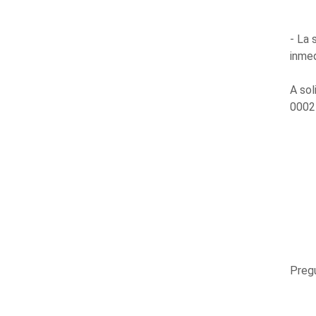
- La 
inmed
A sol
000217
Preg