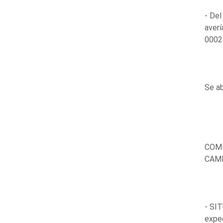
- Del
averí
00023
Se ab
COMP
CAMP
- SI
expe