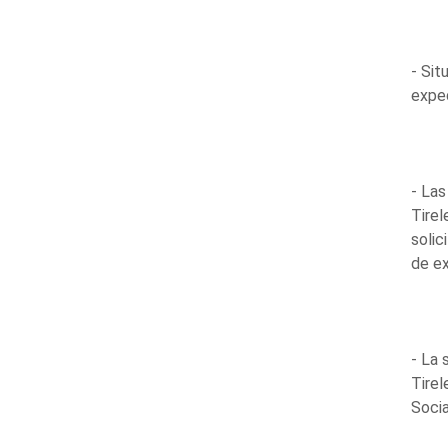
- Sit
exped
- Las
Tirel
solic
de ex
- La 
Tirel
Socia