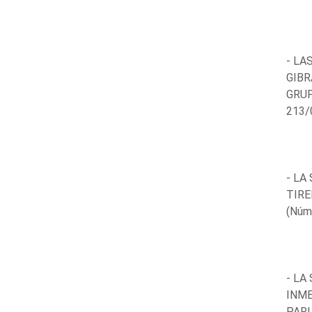
- LA
GIBR
GRUP
213/
- LA
TIRE
(Núm
- LA
INME
PARL