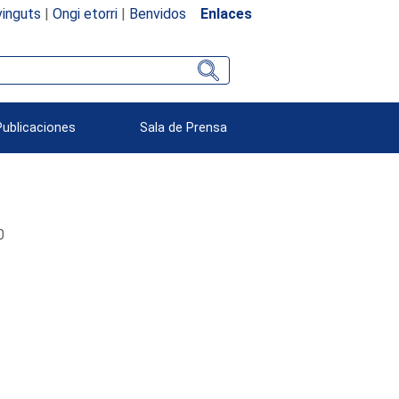
inguts
|
Ongi etorri
|
Benvidos
Enlaces
Publicaciones
Sala de Prensa
0