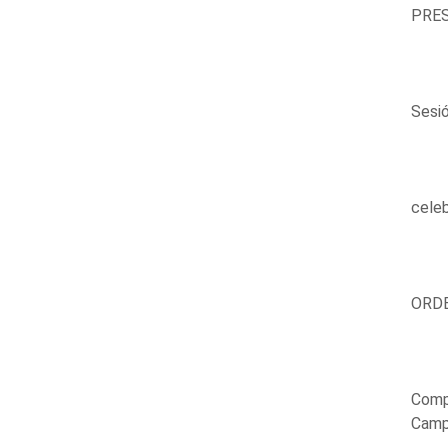
PRES
Sesi
celeb
ORDE
Compa
Camps