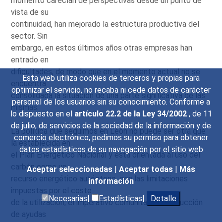
momento carecían de perspectivas desde un punto de
vista de su
continuidad, han mejorado la estructura productiva del
sector. Sin
embargo, en estos últimos años otras empresas han
entrado en
dificultades, de modo que en el momento actual no se
Esta web utiliza cookies de terceros y propias para
encuentra
optimizar el servicio, no recaba ni cede datos de carácter
consolidada la situación de una parte significativa de las
personal de los usuarios sin su conocimiento. Conforme a
mismas.
lo dispuesto en el
artículo 22.2 de la Ley 34/2002
, de 11
de julio, de servicios de la sociedad de la información y de
La política que seguimos en León no puede ser otra que
comercio electrónico, pedimos su permiso para obtener
la establecida en
datos estadísticos de su navegación por el sitio web
el Plan Energético Nacional y está orientada al uso del
carbón como un
Aceptar seleccionadas
|
Aceptar todas
|
Más
recurso energético autóctono, con las limitaciones
información
impuestas por el coste
Necesarias|
Estadísticas|
Detalle
de la utilización, el imperativo comunitario de reducción
de ayudas