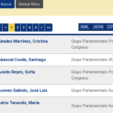
Buscar
Eliminar filtros
XML
JSON
CS
<
<
1
2
3
4
5
>
>>
Abades Martínez, Cristina
Grupo Parlamentario Po
Congreso
Abascal Conde, Santiago
Grupo Parlamentario V
Acedo Reyes, Sofía
Grupo Parlamentario Po
Congreso
Aceves Galindo, José Luis
Grupo Parlamentario So
Adrio Taracido, María
Grupo Parlamentario So