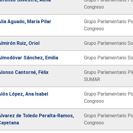
Congreso
Alía Aguado, María Pilar
Grupo Parlamentario Po
Congreso
Almirón Ruiz, Oriol
Grupo Parlamentario So
Almodóvar Sánchez, Emilia
Grupo Parlamentario So
Alonso Cantorné, Fèlix
Grupo Parlamentario Plu
SUMAR
Alós López, Ana Isabel
Grupo Parlamentario Po
Congreso
Álvarez de Toledo Peralta-Ramos,
Grupo Parlamentario Po
Cayetana
Congreso