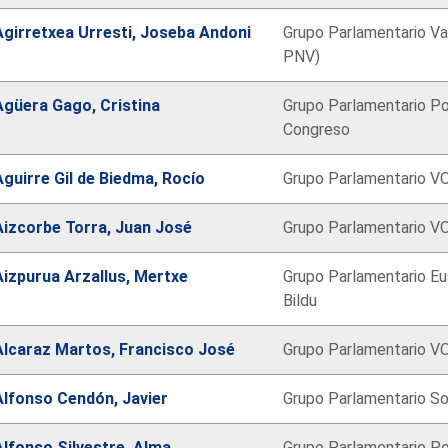
Agirretxea Urresti, Joseba Andoni
Grupo Parlamentario V
PNV)
Agüera Gago, Cristina
Grupo Parlamentario Po
Congreso
Aguirre Gil de Biedma, Rocío
Grupo Parlamentario V
Aizcorbe Torra, Juan José
Grupo Parlamentario V
Aizpurua Arzallus, Mertxe
Grupo Parlamentario Eus
Bildu
Alcaraz Martos, Francisco José
Grupo Parlamentario V
Alfonso Cendón, Javier
Grupo Parlamentario So
Alfonso Silvestre, Alma
Grupo Parlamentario Po