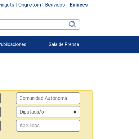
inguts
|
Ongi etorri
|
Benvidos
Enlaces
Publicaciones
Sala de Prensa