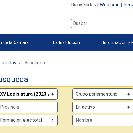
Bienvenidos |
Welcome
|
Benv
n de la Cámara
La Institución
Información y 
iputados
Búsqueda
úsqueda