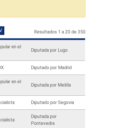
V
Resultados 1 a 20 de 350
pular en el
Diputada por Lugo
OX
Diputado por Madrid
pular en el
Diputada por Melilla
cialista
Diputado por Segovia
Diputada por
cialista
Pontevedra